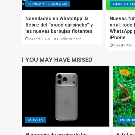
CIENCIA Y TECNOLOGIA
CIENCIA Y T
Novedades en WhatsApp: la
Nuevas fun
fiebre del “modo carpincho” y
viral: todo
las nuevas burbujas flotantes
WhatsApp p
iPhone
24 abril 2026
Guido Mainero
6 abril 2026
YOU MAY HAVE MISSED
MÓVILES
ANDROI
El negocio de arruinarle las
El futur