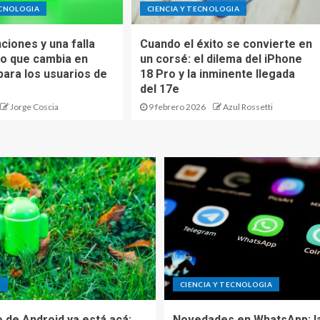
ECNOLOGIA
CIENCIA Y TECNOLOGIA
ciones y una falla
Cuando el éxito se convierte en
 lo que cambia en
un corsé: el dilema del iPhone
ara los usuarios de
18 Pro y la inminente llegada
del 17e
Jorge Coscia
9 febrero 2026
Azul Rossetti
D
CIENCIA Y TECNOLOGIA
o de Android ya está acá:
Novedades en WhatsApp: la