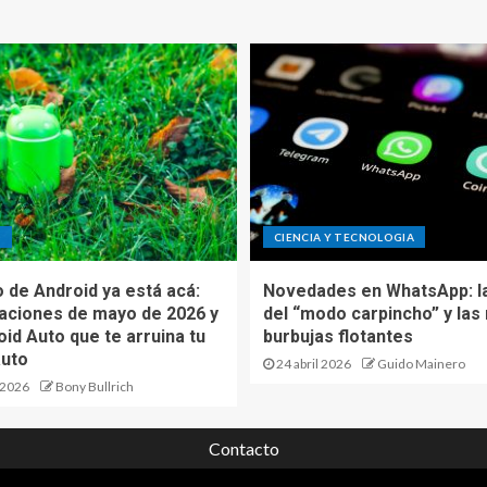
D
CIENCIA Y TECNOLOGIA
o de Android ya está acá:
Novedades en WhatsApp: la
zaciones de mayo de 2026 y
del “modo carpincho” y las
id Auto que te arruina tu
burbujas flotantes
auto
24 abril 2026
Guido Mainero
 2026
Bony Bullrich
Contacto