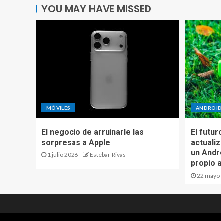
YOU MAY HAVE MISSED
MÓVILES
ANDROI
El negocio de arruinarle las
El futur
sorpresas a Apple
actuali
un Andro
1 julio 2026
Esteban Rivas
propio 
22 mayo