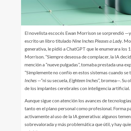
El novelista escocés Ewan Morrison se sorprendió —y 
escrito un libro titulado
Nine Inches Pleases a Lady
. Mo
generativa, le pidió a ChatGPT que le enumerara los 12 
Morrison. “Siempre deseosa de complacer, la IA decidió
mención a “nueve pulgadas”, tomaba prestada una exp
“Simplemente no confío en estos sistemas cuando se tra
Inches
—“ni su secuela,
Eighteen Inches
”, bromea—. Su o
de los implantes cerebrales con inteligencia artificial.
Aunque sigue con atención los avances de tecnologí
tanto en el plano personal como profesional. Forma pa
activamente al uso de la IA generativa: algunos temen
sobrevalorada y más problemática que útil, y hay qui