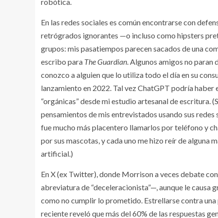
robótica.
En las redes sociales es común encontrarse con defens
retrógrados ignorantes —o incluso como hipsters pre
grupos: mis pasatiempos parecen sacados de una comun
escribo para
The Guardian
. Algunos amigos no paran 
conozco a alguien que lo utiliza todo el día en su cons
lanzamiento en 2022. Tal vez ChatGPT podría haber e
“orgánicas” desde mi estudio artesanal de escritura. (
pensamientos de mis entrevistados usando sus redes 
fue mucho más placentero llamarlos por teléfono y ch
por sus mascotas, y cada uno me hizo reír de alguna ma
artificial.)
En X (ex Twitter), donde Morrison a veces debate con en
abreviatura de “deceleracionista”—, aunque le causa g
como no cumplir lo prometido. Estrellarse contra una 
reciente reveló que más del 60% de las respuestas ge