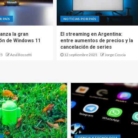
R PAÍS
NOTICIAS POR PAÍS
lanza la gran
El streaming en Argentina:
ión de Windows 11
entre aumentos de precios y la
cancelación de series
25
Azul Rossetti
12 septiembre 2025
Jorge Coscia
D
CIENCIA Y TECNOLOGIA