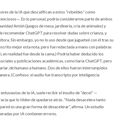
ores de la IA que descalifican a estos “rebeldes” como
tenciosos—. En lo personal, podría considerarme parte de ambos
idad Amish (juegos de mesa, jardinería, cría de animales) y
de recomendar ChatGPT para resolver dudas sobre crianza, y
ultora. Sin embargo, yo no lo uso desde que jugueteé con él tras su
scrito mejor esta nota, pero fue redactada a mano con palabras
Sí, en realidad fue desde la cama.) Podría haber deducido los
sociales y publicaciones académicas, como haría ChatGPT, pero
arlar, de humano a humano. Dos de ellos fueron interrumpidos
nera. (Confieso: el audio fue transcripto por inteligencia
tusiastas de la IA, suele recibir el insulto de “decel” —
racia que lo tilden de quedarse atrás. “Nada desacelera tanto
pared es una gran forma de desacelerar”, afirma. Un estudio
neradas por IA contienen errores.