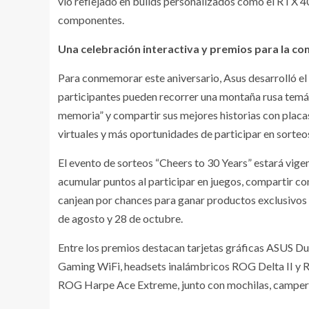
vio reflejado en builds personalizados como el RTX 40
componentes.
Una celebración interactiva y premios para la c
Para conmemorar este aniversario, Asus desarrolló el 
participantes pueden recorrer una montaña rusa temátic
memoria” y compartir sus mejores historias con placas
virtuales y más oportunidades de participar en sorteo
El evento de sorteos “Cheers to 30 Years” estará vigen
acumular puntos al participar en juegos, compartir con
canjean por chances para ganar productos exclusivos d
de agosto y 28 de octubre.
Entre los premios destacan tarjetas gráficas ASUS 
Gaming WiFi, headsets inalámbricos ROG Delta II y
ROG Harpe Ace Extreme, junto con mochilas, camperas