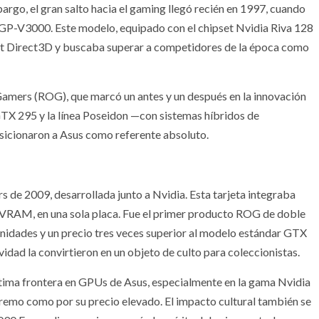
rgo, el gran salto hacia el gaming llegó recién en 1997, cuando
AGP-V3000. Este modelo, equipado con el chipset Nvidia Riva 128
t Direct3D y buscaba superar a competidores de la época como
Gamers (ROG), que marcó un antes y un después en la innovación
 295 y la línea Poseidon —con sistemas híbridos de
osicionaron a Asus como referente absoluto.
 de 2009, desarrollada junto a Nvidia. Esta tarjeta integraba
RAM, en una sola placa. Fue el primer producto ROG de doble
unidades y un precio tres veces superior al modelo estándar GTX
ividad la convirtieron en un objeto de culto para coleccionistas.
última frontera en GPUs de Asus, especialmente en la gama Nvidia
remo como por su precio elevado. El impacto cultural también se