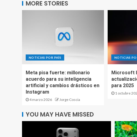
MORE STORIES
NOTICIAS POR PAÍS
NOTICIAS PO
Meta pisa fuerte: millonario
Microsoft 
acuerdo para su inteligencia
actualizac
artificial y cambios drásticos en
para 2025
Instagram
1 octubre 20
4 marzo 2026
Jorge Coscia
YOU MAY HAVE MISSED