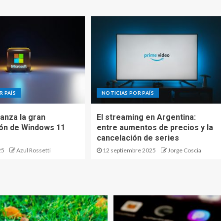
R PAÍS
NOTICIAS POR PAÍS
lanza la gran
El streaming en Argentina:
ión de Windows 11
entre aumentos de precios y la
cancelación de series
25
Azul Rossetti
12 septiembre 2025
Jorge Coscia