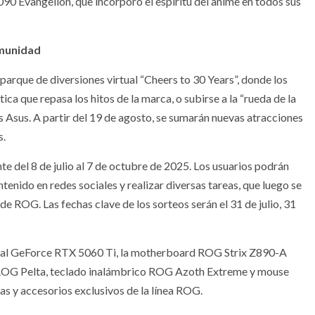
90 Evangelion, que incorporó el espíritu del anime en todos sus
omunidad
parque de diversiones virtual “Cheers to 30 Years”, donde los
a que repasa los hitos de la marca, o subirse a la “rueda de la
 Asus. A partir del 19 de agosto, se sumarán nuevas atracciones
s.
te del 8 de julio al 7 de octubre de 2025. Los usuarios podrán
tenido en redes sociales y realizar diversas tareas, que luego se
e ROG. Las fechas clave de los sorteos serán el 31 de julio, 31
Dual GeForce RTX 5060 Ti, la motherboard ROG Strix Z890-A
 ROG Pelta, teclado inalámbrico ROG Azoth Extreme y mouse
 y accesorios exclusivos de la línea ROG.