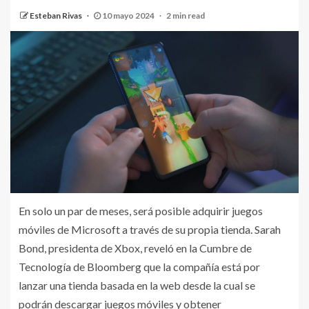
Esteban Rivas
10 mayo 2024
2 min read
En solo un par de meses, será posible adquirir juegos
móviles de Microsoft a través de su propia tienda. Sarah
Bond, presidenta de Xbox, reveló en la Cumbre de
Tecnología de Bloomberg que la compañía está por
lanzar una tienda basada en la web desde la cual se
podrán descargar juegos móviles y obtener