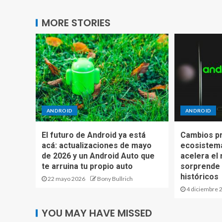
MORE STORIES
ANDROID
ANDROID
El futuro de Android ya está
Cambios pr
acá: actualizaciones de mayo
ecosistema
de 2026 y un Android Auto que
acelera el
te arruina tu propio auto
sorprende 
históricos
22 mayo 2026
Bony Bullrich
4 diciembre 
YOU MAY HAVE MISSED