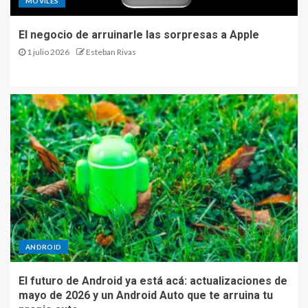
MÓVILES
Nuevas funciones y una falla
El negocio de arruinarle las sorpresas a Apple
viral: todo lo que cambia en
1 julio 2026
Esteban Rivas
WhatsApp para los usuarios
de iPhone
4
Meta pisa fuerte: millonario
acuerdo para su inteligencia
artificial y cambios drásticos
en Instagram
5
El negocio de arruinarle las
ANDROID
sorpresas a Apple
1
El futuro de Android ya está acá: actualizaciones de
mayo de 2026 y un Android Auto que te arruina tu