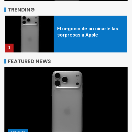
en Instagram
5
TRENDING
El negocio de arruinarle las
sorpresas a Apple
1
FEATURED NEWS
El futuro de Android ya está
acá: actualizaciones de mayo
de 2026 y un Android Auto
que te arruina tu propio auto
2
Novedades en WhatsApp: la
fiebre del “modo carpincho” y
las nuevas burbujas flotantes
3