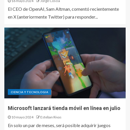
16 mayo 2024
Jorge Coscia
El CEO de OpenAI, Sam Altman, comentó recientemente
en X (anteriormente Twitter) para responder...
CIENCIA Y TECNOLOGIA
Microsoft lanzará tienda móvil en línea en julio
10 mayo 2024
Esteban Rivas
En solo un par de meses, será posible adquirir juegos